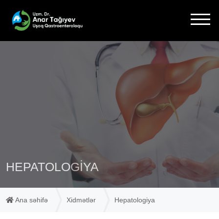
HEPATOLOGIYA
Ana səhifə
Xidmətlər
Hepatologiya