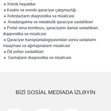
🔹
Xronik hepatitlər
🔹
Kəskin və xroniki qaraciyər çatışmazlığı
🔹
Xolestazların diaqnostika və müalicəsi
🔹
Anadangəlmə və metabolik qaraciyər xəstəlikləri
🔹
Portal vena trombozu, qaraciyərin damar xəstəlikləri,
diaqnostika və müalicəsi
🔹
Qaraciyər transplantalogiyasından sonra xəstələrin
müayinəsi və ağırlaşmaların müalicəsi
🔹
Öd yolları xəstəlikləri
🔹
Sarılıqların diaqnostika və müalicəsi
BIZI SOSIAL MEDIADA IZLƏYIN