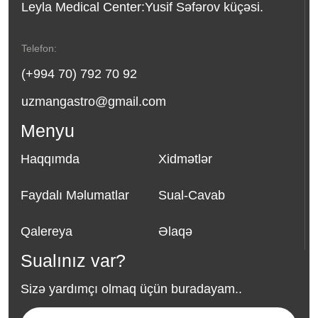
Leyla Medical Center:Yusif Səfərov küçəsi.
Telefon:
(+994 70) 792 70 92
uzmangastro@gmail.com
Menyu
Haqqımda
Xidmətlər
Faydalı Məlumatlar
Sual-Cavab
Qalereya
Əlaqə
Sualınız var?
Sizə yardımçı olmaq üçün buradayam..