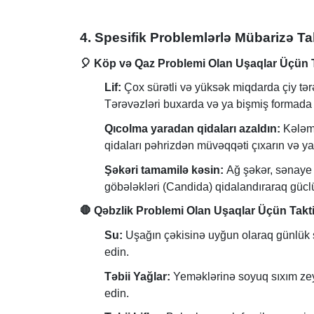
4. Spesifik Problemlərlə Mübarizə Tak
🎈
Köp və Qaz Problemi Olan Uşaqlar Üçün T
Lif:
Çox sürətli və yüksək miqdarda çiy tərə
Tərəvəzləri buxarda və ya bişmiş formada 
Qıcolma yaradan qidaları azaldın:
Kələm,
qidaları pəhrizdən müvəqqəti çıxarın və ya 
Şəkəri tamamilə kəsin:
Ağ şəkər, sənaye ş
göbələkləri (Candida) qidalandıraraq güclü
🛑
Qəbzlik Problemi Olan Uşaqlar Üçün Takti
Su:
Uşağın çəkisinə uyğun olaraq günlük 
edin.
Təbii Yağlar:
Yeməklərinə soyuq sıxım zey
edin.