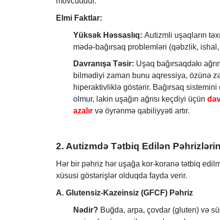
mövcuddur.
Elmi Faktlar:
Yüksək Həssaslıq:
Autizmli uşaqların tə
mədə-bağırsaq problemləri (qəbzlik, ishal, 
Davranışa Təsir:
Uşaq bağırsaqdakı ağrını
bilmədiyi zaman bunu aqressiya, özünə zər
hiperaktivliklə göstərir. Bağırsaq sistemi
olmur, lakin uşağın ağrısı keçdiyi üçün
dav
azalır
və öyrənmə qabiliyyəti artır.
2. Autizmdə Tətbiq Edilən Pəhrizləri
Hər bir pəhriz hər uşağa kor-koranə tətbiq edilm
xüsusi göstərişlər olduqda fayda verir.
A. Glutensiz-Kazeinsiz (GFCF) Pəhriz
Nədir?
Buğda, arpa, çovdar (gluten) və sü