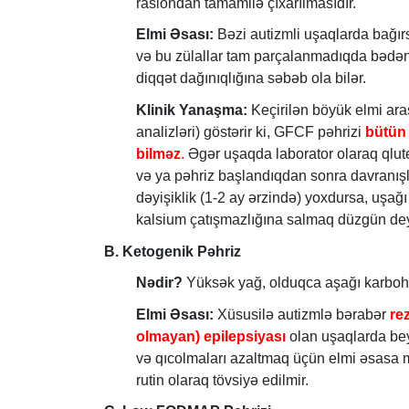
rasiondan tamamilə çıxarılmasıdır.
Elmi Əsası:
Bəzi autizmli uşaqlarda bağırsa
və bu zülallar tam parçalanmadıqda bədənd
diqqət dağınıqlığına səbəb ola bilər.
Klinik Yanaşma:
Keçirilən böyük elmi ar
analizləri) göstərir ki, GFCF pəhrizi
bütün 
bilməz
.
Əgər uşaqda laborator olaraq qlute
və ya pəhriz başlandıqdan sonra davranış
dəyişiklik (1-2 ay ərzində) yoxdursa, uşağ
kalsium çatışmazlığına salmaq düzgün dey
B. Ketogenik Pəhriz
Nədir?
Yüksək yağ, olduqca aşağı karbohidr
Elmi Əsası:
Xüsusilə autizmlə bərabər
re
olmayan) epilepsiyası
olan uşaqlarda beyi
və qıcolmaları azaltmaq üçün elmi əsasa m
rutin olaraq tövsiyə edilmir.