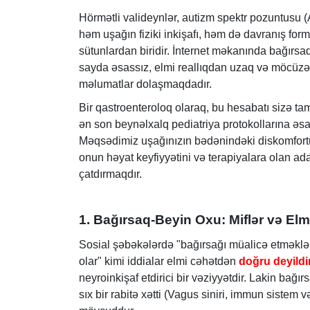
Hörmətli valideynlər, autizm spektr pozuntusu
həm uşağın fiziki inkişafı, həm də davranış fo
sütunlardan biridir. İnternet məkanında bağırs
sayda əsassız, elmi reallıqdan uzaq və möcüzə
məlumatlar dolaşmaqdadır.
Bir qastroenteroloq olaraq, bu hesabatı sizə tam
ən son beynəlxalq pediatriya protokollarına əs
Məqsədimiz uşağınızın bədənindəki diskomfortu 
onun həyat keyfiyyətini və terapiyalara olan 
çatdırmaqdır.
1. Bağırsaq-Beyin Oxu: Miflər və Elmi
Sosial şəbəkələrdə "bağırsağı müalicə etməklə
olar" kimi iddialar elmi cəhətdən
doğru deyildi
neyroinkişaf etdirici bir vəziyyətdir. Lakin bağırs
sıx bir rabitə xətti (Vagus siniri, immun sistem 