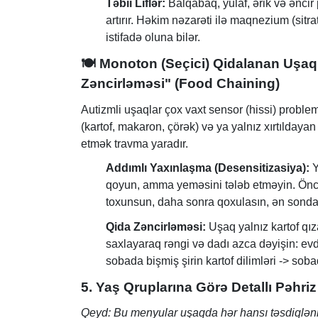
Təbii Liflər:
Balqabaq, yulaf, ərik və əncir 
artırır. Həkim nəzarəti ilə maqnezium (sitrat
istifadə oluna bilər.
🍽
Monoton (Seçici) Qidalanan Uşaq
Zəncirləməsi" (Food Chaining)
Autizmli uşaqlar çox vaxt sensor (hissi) problem
(kartof, makaron, çörək) və ya yalnız xırtıldayan
etmək travma yaradır.
Addımlı Yaxınlaşma (Desensitizasiya):
Y
qoyun, amma yeməsini tələb etməyin. Önc
toxunsun, daha sonra qoxulasın, ən sond
Qida Zəncirləməsi:
Uşaq yalnız kartof qız
saxlayaraq rəngi və dadı azca dəyişin: evdə
sobada bişmiş şirin kartof dilimləri -> soba
5. Yaş Qruplarına Görə Detallı Pəhr
Qeyd: Bu menyular uşaqda hər hansı təsdiqlənm