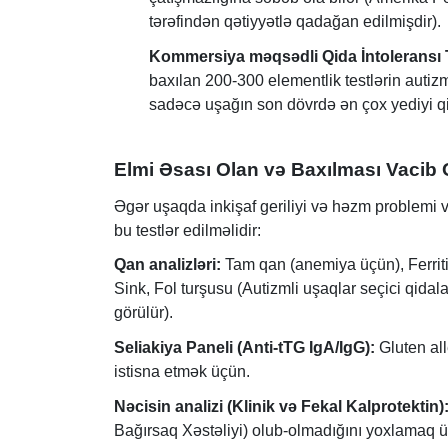
tərəfindən qətiyyətlə qadağan edilmişdir).
Kommersiya məqsədli Qida İntoleransı Tes
baxılan 200-300 elementlik testlərin autiz
sadəcə uşağın son dövrdə ən çox yediyi qid
Elmi Əsası Olan və Baxılması Vacib 
Əgər uşaqda inkişaf geriliyi və həzm problemi v
bu testlər edilməlidir:
Qan analizləri:
Tam qan (anemiya üçün), Ferriti
Sink, Fol turşusu (Autizmli uşaqlar seçici qidala
görülür).
Seliakiya Paneli (Anti-tTG IgA/IgG):
Gluten all
istisna etmək üçün.
Nəcisin analizi (Klinik və Fekal Kalprotektin)
Bağırsaq Xəstəliyi) olub-olmadığını yoxlamaq 