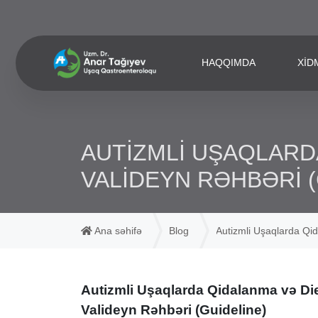
HAQQIMDA
XID
AUTIZMLI UŞAQLARDA
VALIDEYN RƏHBƏRI (
Ana səhifə
Blog
Autizmli Uşaqlarda Qid
Autizmli Uşaqlarda Qidalanma və Die
Valideyn Rəhbəri (Guideline)