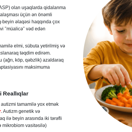
 (ASP) olan uşaqlarda qidalanma
rmalaşması üçün ən önəmli
aq-beyin əlaqəsi haqqında çox
vi "müalicə" vəd edən
amilə elmi, sübuta yetirilmiş və
aslanaraq təqdim edirəm.
(ağrı, köp, qəbzlik) azaldaraq
adaptasiyasını maksimuma
 Reallıqlar
 autizmi tamamilə yox etmək
r
. Autizm genetik və
aq ilə beyin arasında iki tərəfli
və mikrobiom vasitəsilə)