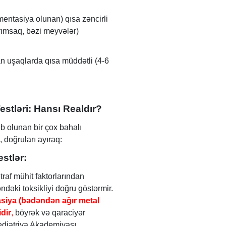
entasiya olunan) qısa zəncirli
arımsaq, bəzi meyvələr)
n uşaqlarda qısa müddətli (4-6
Testləri: Hansı Realdır?
əb olunan bir çox bahalı
, doğruları ayıraq:
stlər:
traf mühit faktorlarından
ndəki toksikliyi doğru göstərmir.
asiya (bədəndən ağır metal
dir
,
böyrək və qaraciyər
ediatriya Akademiyası