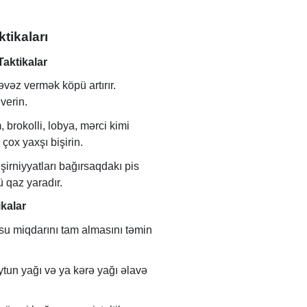
tikaları
aktikalar
vəz vermək köpü artırır.
verin.
 brokolli, lobya, mərci kimi
çox yaxşı bişirin.
irniyyatları bağırsaqdakı pis
 qaz yaradır.
kalar
su miqdarını tam almasını təmin
tun yağı və ya kərə yağı əlavə