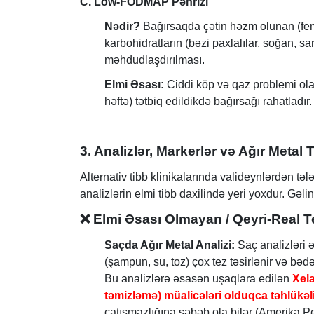
C. Low-FODMAP Pəhrizi
Nədir?
Bağırsaqda çətin həzm olunan (fem
karbohidratların (bəzi paxlalılar, soğan, s
məhdudlaşdırılması.
Elmi Əsası:
Ciddi köp və qaz problemi ola
həftə) tətbiq edildikdə bağırsağı rahatladır.
3. Analizlər, Markerlər və Ağır Metal 
Alternativ tibb klinikalarında valideynlərdən təl
analizlərin elmi tibb daxilində yeri yoxdur. Gəlin
❌
Elmi Əsası Olmayan / Qeyri-Real Te
Saçda Ağır Metal Analizi:
Saç analizləri ə
(şampun, su, toz) çox tez təsirlənir və bədə
Bu analizlərə əsasən uşaqlara edilən
Xel
təmizləmə) müalicələri olduqca təhlükəli
çatışmazlığına səbəb ola bilər (Amerika P