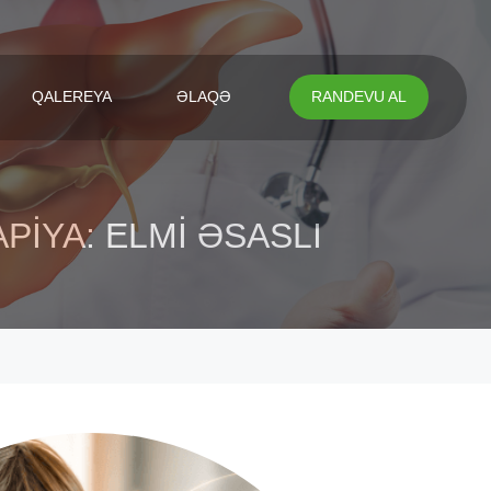
QALEREYA
ƏLAQƏ
RANDEVU AL
IYA: ELMI ƏSASLI