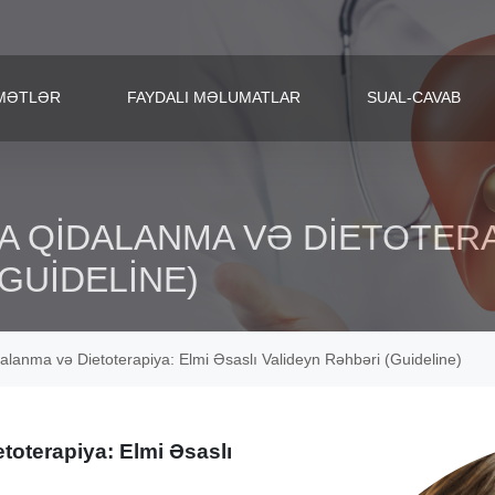
MƏTLƏR
FAYDALI MƏLUMATLAR
SUAL-CAVAB
 QIDALANMA VƏ DIETOTERAP
GUIDELINE)
alanma və Dietoterapiya: Elmi Əsaslı Valideyn Rəhbəri (Guideline)
toterapiya: Elmi Əsaslı