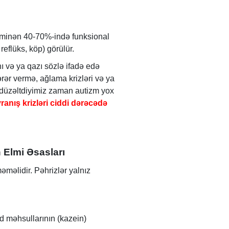
xminən 40-70%-ində funksional
reflüks, köp) görülür.
 və ya qazı sözlə ifadə edə
ər vermə, ağlama krizləri və ya
ni düzəltdiyimiz zaman autizm yox
ranış krizləri ciddi dərəcədə
n Elmi Əsasları
əməlidir. Pəhrizlər yalnız
d məhsullarının (kazein)