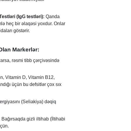
tləri (IgG testləri):
Qanda
mlə heç bir əlaqəsi yoxdur. Onlar
aları göstərir.
Olan Markerlər:
arsa, rəsmi tibb çərçivəsində
n, Vitamin D, Vitamin B12,
ndığı üçün bu defsitlər çox sıx
ergiyasını (Seliakiya) dəqiq
:
Bağırsaqda gizli iltihab (İltihabi
üçün.