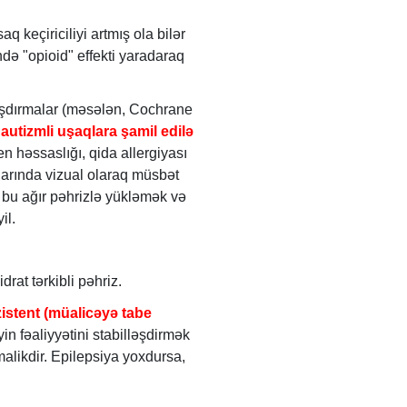
q keçiriciliyi artmış ola bilər
ə "opioid" effekti yaradaraq
aşdırmalar (məsələn, Cochrane
autizmli uşaqlara şamil edilə
n həssaslığı, qida allergiyası
larında vizual olaraq müsbət
ı bu ağır pəhrizlə yükləmək və
il.
at tərkibli pəhriz.
zistent (müalicəyə tabe
n fəaliyyətini stabilləşdirmək
alikdir. Epilepsiya yoxdursa,