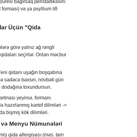
püresi bağırsaq peristaltikasını
 forması) və ya psyllium lifi
lar Üçün "Qida
lərə görə yalnız ağ rəngli
 qidaları seçirlər. Onları məcbur
eni qidanı uşağın boşqabına
ə sadəcə baxsın, növbəti gün
a dodağına toxundursun.
artması yeyirsə, formanı
 hazırlanmış kartof dilimləri ->
da bişmiş kök dilimləri.
iz və Menyu Nümunələri
iş qida allergiyası (məs. tam